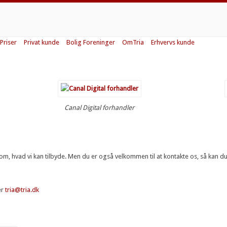
Priser
Privat kunde
Bolig Foreninger
OmTria
Erhvervs kunde
Canal Digital forhandler
 hvad vi kan tilbyde. Men du er også velkommen til at kontakte os, så kan du s
er
tria@tria.dk